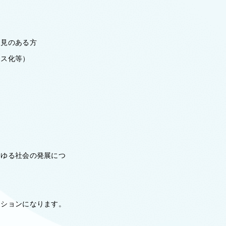
知見のある方
ニス化等）
らゆる社会の発展につ
。
ジションになります。