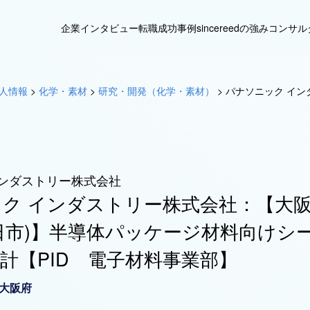
企業インタビュー
転職成功事例
sincereedの強み
コンサル
人情報
>
化学・素材
>
研究・開発（化学・素材）
>
パナソニック イン
インダストリー株式会社
ク インダストリー株式会社：【大阪府
日市)】半導体パッケージ材料向けシ
計【PID 電子材料事業部】
大阪府