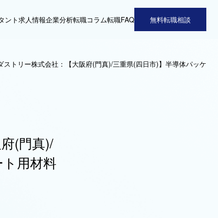
タント
求人情報
企業分析
転職コラム
転職FAQ
無料転職相談
ダストリー株式会社：【大阪府(門真)/三重県(四日市)】半導体パッケ
(門真)/
ート用材料