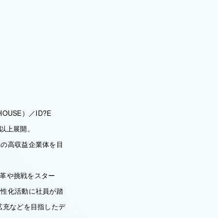
USE）／ID?E
舗以上展開。
準の高収益企業体を目
変革や挑戦をスター
活性化活動に社員が踏
拡充などを目指したデ