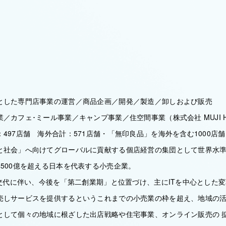
とした専門店事業の運営／商品企画／開発／製造／卸しおよび販売
／カフェ･ミール事業／キャンプ事業／住空間事業（株式会社 MUJI HO
497店舗 海外合計：571店舗・「無印良品」を海外を含む1000店
と社会」へ向けてグローバルに貢献する個店経営の集団として世界水
500億を超える日本を代表する小売企業。
長交代に伴い、今後を「第二創業期」と位置づけ、主にITを中心とした
売しサービスを提供するというこれまでの小売業の枠を超え、地域の
として個々の地域に根ざした出店戦略や住宅事業、オンライン販売の 