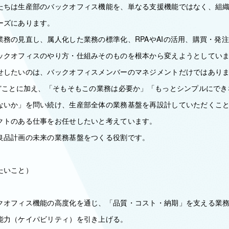
たちは生産部のバックオフィス機能を、単なる支援機能ではなく、組
ーズにあります。
業務の見直し、属人化した業務の標準化、RPAやAIの活用、購買・発
ックオフィスのやり方・仕組みそのものを根本から変えようとしてい
せしたいのは、バックオフィスメンバーのマネジメントだけではあり
す”ことに加え、「そもそもこの業務は必要か」「もっとシンプルにでき
ないか」を問い続け、生産部全体の業務基盤を再設計していただくこ
クトのある仕事をお任せしたいと考えています。
良品計画の未来の業務基盤をつくる役割です。
たいこと）
クオフィス機能の高度化を通じ、「品質・コスト・納期」を支える業
能力（ケイパビリティ）を引き上げる。