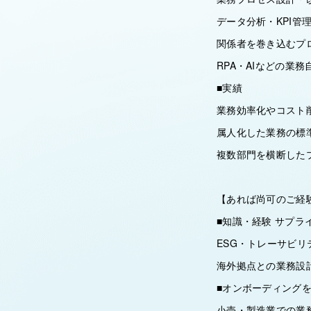
データ分析・KPI管
関係者を巻き込むプ
RPA・AIなどの業
■実績
業務効率化やコスト
属人化した業務の標
複数部門を横断した
【あれば尚可のご経
■知識・経験 サプラ
ESG・トレーサビリ
海外拠点との業務設
■オンボーディング
小売・製造業での業