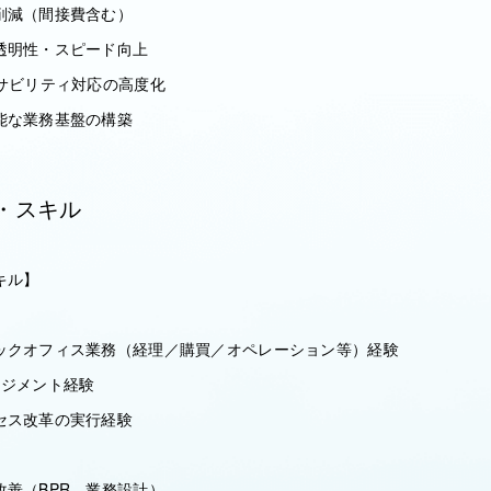
削減（間接費含む）
透明性・スピード向上
ーサビリティ対応の高度化
能な業務基盤の構築
・スキル
キル】
ックオフィス業務（経理／購買／オペレーション等）経験
ネジメント経験
セス改革の実行経験
改善（BPR、業務設計）