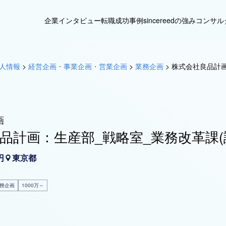
企業インタビュー
転職成功事例
sincereedの強み
コンサル
人情報
>
経営企画・事業企画・営業企画
>
業務企画
>
株式会社良品計画
画
品計画：生産部_戦略室_業務改革課(
円
東京都
務企画
1000万～