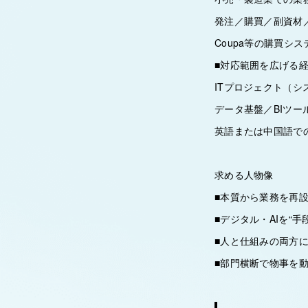
発注／購買／副資材
Coupa等の購買シ
■対応範囲を広げる
ITプロジェクト（
データ基盤／BIツー
英語または中国語での
求める人物像
■本質から業務を再
■デジタル・AIを“手
■人と仕組みの両方
■部門横断で物事を