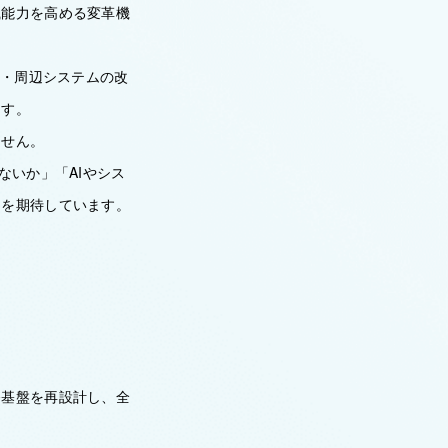
織能力を高める変革機
注・周辺システムの改
ます。
ません。
ないか」「AIやシス
とを期待しています。
務基盤を再設計し、全