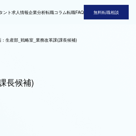
タント
求人情報
企業分析
転職コラム
転職FAQ
無料転職相談
：生産部_戦略室_業務改革課(課長候補)
課長候補)