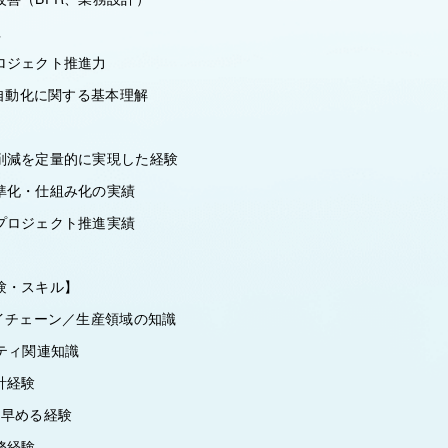
理
ロジェクト推進力
務自動化に関する基本理解
削減を定量的に実現した経験
準化・仕組み化の実績
プロジェクト推進実績
験・スキル】
イチェーン／生産領域の知識
ティ関連知識
計経験
を早める経験
務経験