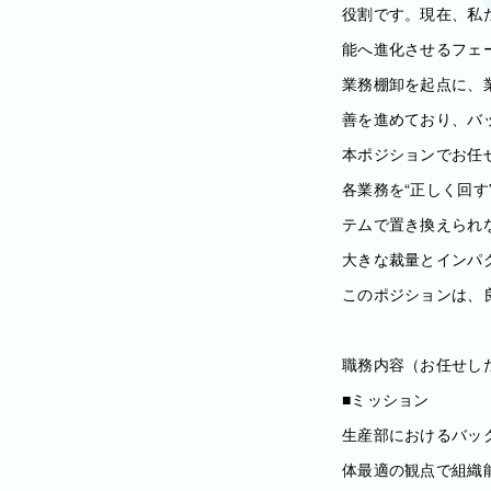
役割です。現在、私
能へ進化させるフェ
業務棚卸を起点に、
善を進めており、バ
本ポジションでお任
各業務を“正しく回
テムで置き換えられ
大きな裁量とインパ
このポジションは、
職務内容（お任せし
■ミッション
生産部におけるバッ
体最適の観点で組織