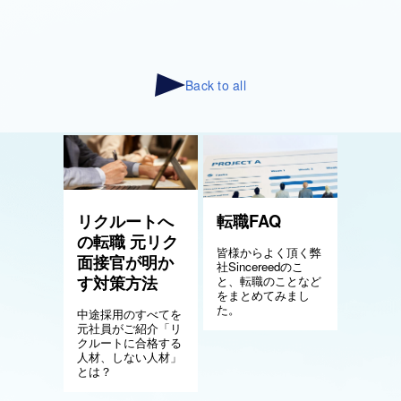
Back to all
リクルートへ
転職FAQ
の転職 元リク
皆様からよく頂く弊
面接官が明か
社Sincereedのこ
す対策方法
と、転職のことなど
をまとめてみまし
た。
中途採用のすべてを
元社員がご紹介「リ
クルートに合格する
人材、しない人材」
とは？