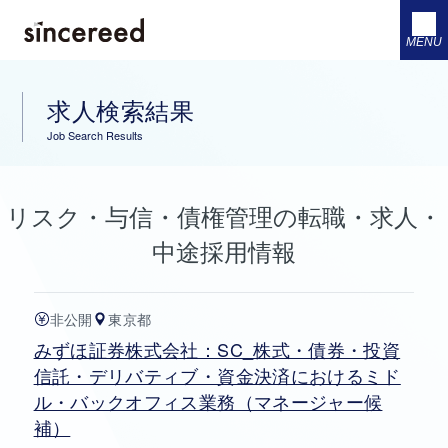
MENU
求人検索結果
Job Search Results
リスク・与信・債権管理の転職・求人・
中途採用情報
非公開
東京都
みずほ証券株式会社：SC_株式・債券・投資
信託・デリバティブ・資金決済におけるミド
ル・バックオフィス業務（マネージャー候
補）