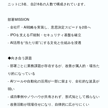
ニットに3名、合計8名の人数で構成されています。
部署MISSION
- 全社IT・AI戦略を実装し、意思決定スピードを2倍へ
- IPOを支えるIT統制・セキュリティ基盤を確立
- AI活用を“当たり前”にする文化と仕組みを浸透
◆向き合う課題
- 部署ごとに業務課題が存在するが、改善が属人的・場当た
り的になっている
- AIツールや自動化の活用が一部に留まり、全社的な波及が
弱い
- 成功事例やノウハウが共有されず、形式知として残らない
- 改善活動が現場任せになり、自律的に広がりにくい