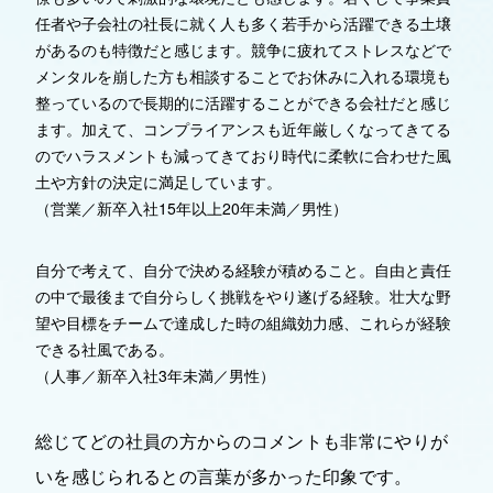
任者や子会社の社長に就く人も多く若手から活躍できる土壌
があるのも特徴だと感じます。競争に疲れてストレスなどで
メンタルを崩した方も相談することでお休みに入れる環境も
整っているので長期的に活躍することができる会社だと感じ
ます。加えて、コンプライアンスも近年厳しくなってきてる
のでハラスメントも減ってきており時代に柔軟に合わせた風
土や方針の決定に満足しています。
（営業／新卒入社15年以上20年未満／男性）
自分で考えて、自分で決める経験が積めること。自由と責任
の中で最後まで自分らしく挑戦をやり遂げる経験。壮大な野
望や目標をチームで達成した時の組織効力感、これらが経験
できる社風である。
（人事／新卒入社3年未満／男性）
総じてどの社員の方からのコメントも非常にやりが
いを感じられるとの言葉が多かった印象です。