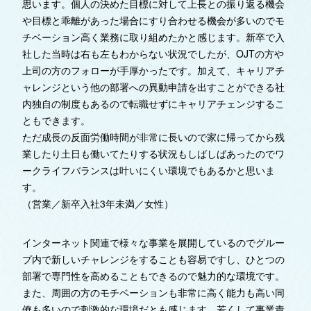
思います。個人の決めた目標に対して上長との振り返る機会
や目標と乖離があった場合にすり合わせる機会が多いのでモ
チベーション高く業務に取り組めたかと感じます。新卒で入
社した当時は右も左もわからない状況でしたが、OJTの方や
上司の方のフォローが手厚かったです。加えて、キャリアチ
ャレンジという他の部署への異動申請を出すことができる社
内独自の制度もあるので転職せずにキャリアチェンジするこ
ともできます。
ただ成長の反面労働時間が非常に長いので家に帰ってから残
業したり土日も働いてたりする状況もしばしばあったのでワ
ークライフバランスは叶いにくい環境でもあるかと思いま
す。
（営業／新卒入社3年未満／女性）
インターネット関連で様々な事業を展開しているのでグルー
プ内で新しいチャレンジをすることも容易ですし、ひとつの
部署で専門性を高めることもできるので魅力的な環境です。
また、周囲の方のモチベーションも非常に高く能力も高い同
僚も多いので刺激的な環境だとも感じます。若くして事業責