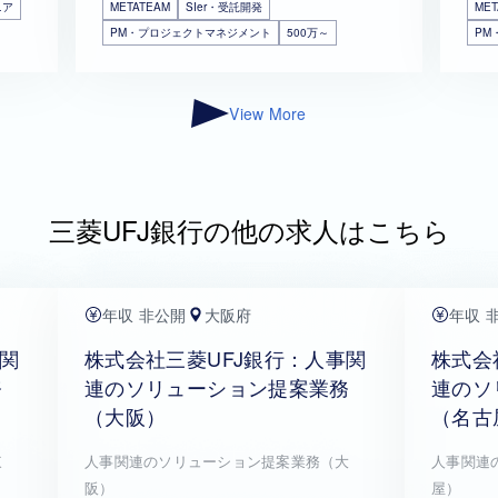
ニア
METATEAM
SIer・受託開発
MET
PM・プロジェクトマネジメント
500万～
PM
View More
三菱UFJ銀行の他の求人はこちら
年収 非公開
大阪府
年収 
事関
株式会社三菱UFJ銀行：人事関
株式会
務
連のソリューション提案業務
連のソ
（大阪）
（名古
東
人事関連のソリューション提案業務（大
人事関連
阪）
屋）