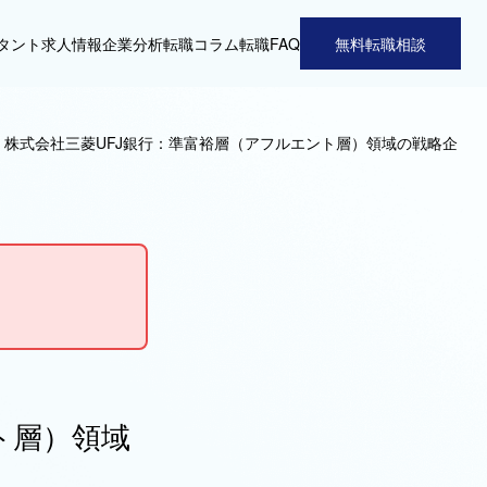
タント
求人情報
企業分析
転職コラム
転職FAQ
無料転職相談
>
株式会社三菱UFJ銀行：準富裕層（アフルエント層）領域の戦略企
ト層）領域