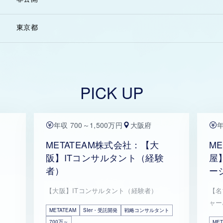
東京都
PICK UP
年収 700～1,500万円
大阪府
年
METATEAM株式会社：【大
M
阪】ITコンサルタント（経験
屋
者）
ー
【大阪】ITコンサルタント（経験者）
【名
ャー
METATEAM
SIer・受託開発
戦略コンサルタント
700万～
MET