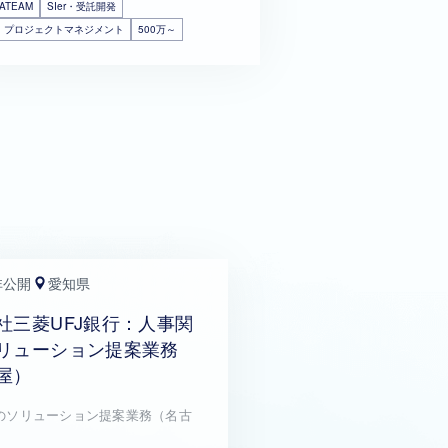
ATEAM
SIer・受託開発
・プロジェクトマネジメント
500万～
非公開
愛知県
社三菱UFJ銀行：人事関
リューション提案業務
屋）
のソリューション提案業務（名古