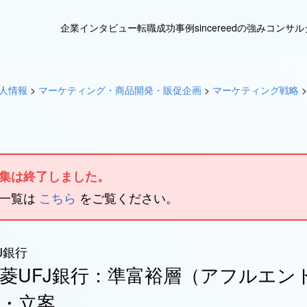
企業インタビュー
転職成功事例
sincereedの強み
コンサル
人情報
>
マーケティング・商品開発・販促企画
>
マーケティング戦略
集は終了しました。
人一覧は
こちら
をご覧ください。
J銀行
菱UFJ銀行：準富裕層（アフルエン
・立案