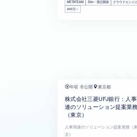
METATEAM
SIer・受託開発
クラウドエンジ
400万～
年収 非公開
東京都
株式会社三菱UFJ銀行：人
連のソリューション提案業
（東京）
人事関連のソリューション提案業務（
京）