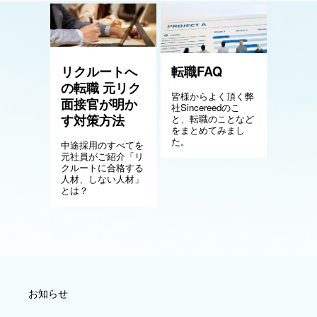
リクルートへ
転職FAQ
の転職 元リク
皆様からよく頂く弊
面接官が明か
社Sincereedのこ
す対策方法
と、転職のことなど
をまとめてみまし
た。
中途採用のすべてを
元社員がご紹介「リ
クルートに合格する
人材、しない人材」
とは？
お知らせ