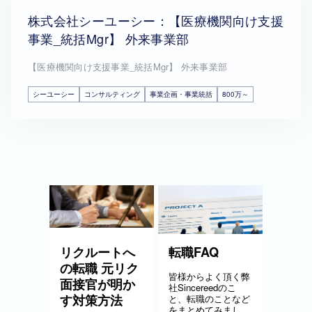
株式会社シーユーシー：【医療機関向け支援
事業_統括Mgr】 外来事業部
【医療機関向け支援事業_統括Mgr】 外来事業部
シーユーシー
コンサルティング
事業企画・事業統括
800万～
リクルートへ
転職FAQ
の転職 元リク
皆様からよく頂く弊
面接官が明か
社Sincereedのこ
す対策方法
と、転職のことなど
をまとめてみまし