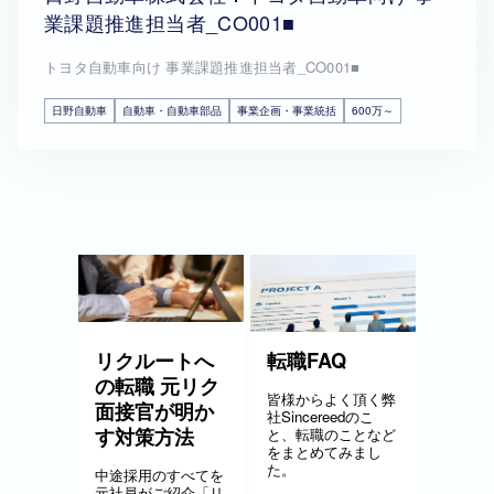
業課題推進担当者_CO001■
トヨタ自動車向け 事業課題推進担当者_CO001■
日野自動車
自動車・自動車部品
事業企画・事業統括
600万～
リクルートへ
転職FAQ
の転職 元リク
皆様からよく頂く弊
面接官が明か
社Sincereedのこ
す対策方法
と、転職のことなど
をまとめてみまし
た。
中途採用のすべてを
元社員がご紹介「リ