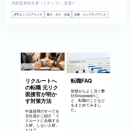
内部監査担当者（スタッフ）_監査1
JFEエンジニアリング
電力・ガス・水道
法務・コンプライアンス
リクルートへ
転職FAQ
の転職 元リク
皆様からよく頂く弊
面接官が明か
社Sincereedのこ
す対策方法
と、転職のことなど
をまとめてみまし
た。
中途採用のすべてを
元社員がご紹介「リ
クルートに合格する
人材、しない人材」
とは？