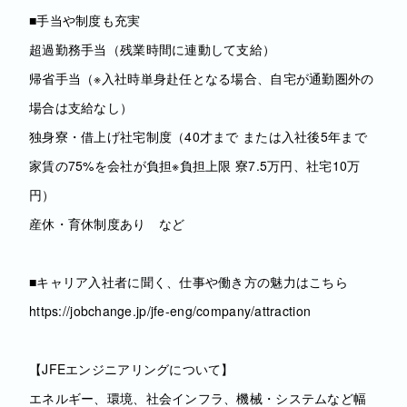
■手当や制度も充実
超過勤務手当（残業時間に連動して支給）
帰省手当（※入社時単身赴任となる場合、自宅が通勤圏外の
場合は支給なし）
独身寮・借上げ社宅制度（40才まで または入社後5年まで
家賃の75%を会社が負担※負担上限 寮7.5万円、社宅10万
円）
産休・育休制度あり など
■キャリア入社者に聞く、仕事や働き方の魅力はこちら
https://jobchange.jp/jfe-eng/company/attraction
【JFEエンジニアリングについて】
エネルギー、環境、社会インフラ、機械・システムなど幅