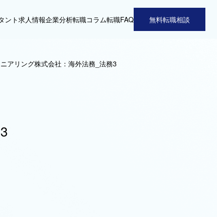
タント
求人情報
企業分析
転職コラム
転職FAQ
無料転職相談
ジニアリング株式会社：海外法務_法務3
3