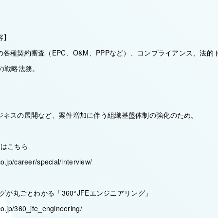
容】
各種契約審査（EPC、O&M、PPPなど）、コンプライアンス、法的
の戦略法務。
ジネスの展開など、案件増加に伴う組織基盤体制の強化のため。
ーはこちら
o.jp/career/special/interview/
ングが丸ごとわかる「360°JFEエンジニアリング」
co.jp/360_jfe_engineering/