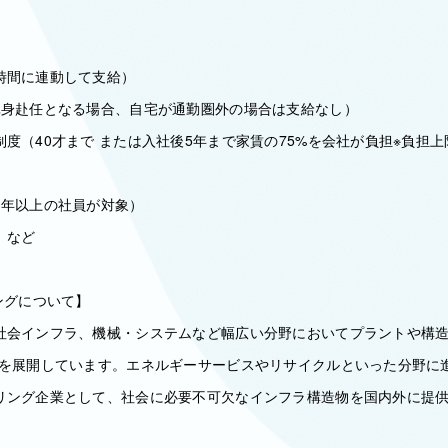
時間に連動して支給）
単身赴任となる場合、自宅が通勤圏外の場合は支給なし）
度（40才まで または入社後5年まで家賃の75%を会社が負担※負担上限
3年以上の社員が対象）
 など
ングについて】
社会インフラ、機械・システムなど幅広い分野においてプラントや構造物
業を展開しています。エネルギーサービスやリサイクルといった分野に進
リング企業として、社会に必要不可欠なインフラ構造物を国内外に提