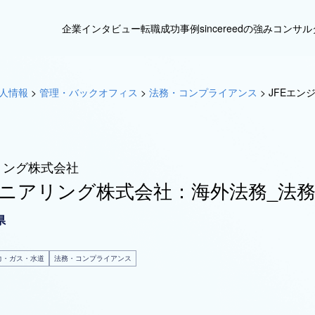
企業インタビュー
転職成功事例
sincereedの強み
コンサル
人情報
>
管理・バックオフィス
>
法務・コンプライアンス
>
JFEエン
リング株式会社
ジニアリング株式会社：海外法務_法務
県
力・ガス・水道
法務・コンプライアンス