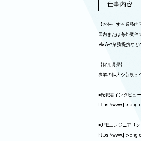
仕事内容
【お任せする業務内
国内または海外案件の
M&Aや業務提携など
【採用背景】
事業の拡大や新規ビ
■転職者インタビュ
https://www.jfe-eng.c
■JFEエンジニアリ
https://www.jfe-eng.