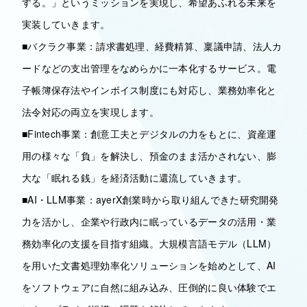
する。」というミッションを実現し、希望あふれる未来を
実装していきます。
■バクラク事業：請求書処理、経費精算、稟議申請、法人カ
ードなどの支出管理をなめらかに一本化するサービス。電
子帳簿保存法やインボイス制度にも対応し、業務効率化と
法令対応の両立を実現します。
■Fintech事業：創意工夫とデジタルの力をもとに、資産運
用の様々な「負」を解決し、預金のまま活かされない、膨
大な「眠れる銭」を経済活動に還流していきます。
■AI・LLM事業：ayerX創業時から取り組んできた研究開発
力を活かし、企業や行政内に眠っているデータの活用・業
務効率化の支援を目指す組織。大規模言語モデル（LLM）
を用いた文書処理効率化ソリューションを始めとして、AI
をソフトウェアに自然に組み込み、圧倒的に良い体験でエ