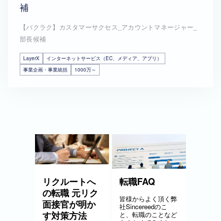
補
【バクラク】カスタマーサクセス_アカウントマネージャー_
部長候補
LayerX
インターネットサービス（EC、メディア、アプリ）
事業企画・事業統括
1000万～
リクルートへ
転職FAQ
の転職 元リク
皆様からよく頂く弊
面接官が明か
社Sincereedのこ
す対策方法
と、転職のことなど