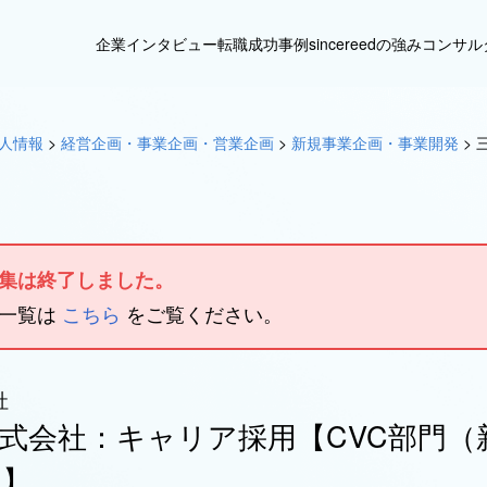
企業インタビュー
転職成功事例
sincereedの強み
コンサル
人情報
>
経営企画・事業企画・営業企画
>
新規事業企画・事業開発
>
集は終了しました。
人一覧は
こちら
をご覧ください。
社
式会社：キャリア採用【CVC部門（
）】