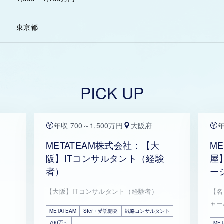
東京都
PICK UP
年収 700～1,500万円
大阪府
年
METATEAM株式会社：【大
M
阪】ITコンサルタント（経験
屋
者）
ー
【大阪】ITコンサルタント（経験者）
【名
ャー
METATEAM
SIer・受託開発
戦略コンサルタント
700万～
MET