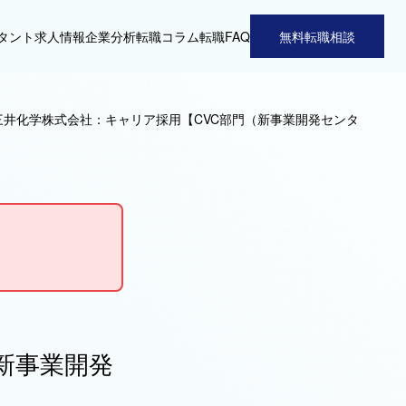
タント
求人情報
企業分析
転職コラム
転職FAQ
無料転職相談
三井化学株式会社：キャリア採用【CVC部門（新事業開発センタ
新事業開発