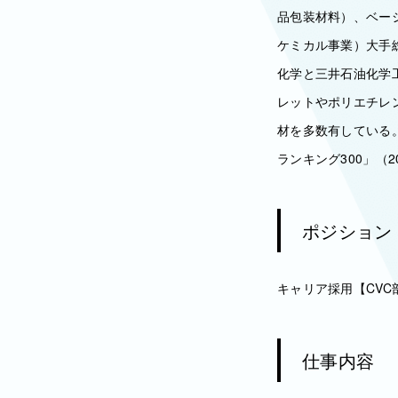
品包装材料）、ベー
ケミカル事業）大手
化学と三井石油化学工
レットやポリエチレ
材を多数有している
ランキング300」（2
ポジション
キャリア採用【CV
仕事内容