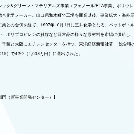
シック&グリーン・マテリアルズ事業（フェノール/PTA事業、ポリウ
総合化学メーカー。山口県和木町で工場を開業以後、事業拡大・海外
業との合併を経て、1997年10月1日に三井化学となる。ペットボトル
ン、ポリプロピレンの触媒など日常品の様々な原材料を市場に供給し、
。千葉と大阪にエチレンセンターを持つ。東洋経済新報社著 「総合職
019）で42位（1,038万円）に選出された。
C部門（新事業開発センター）】