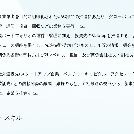
事業創出を目的に組織化されたCVC部門の推進にあたり、グローバル
索・評価・投資・回収などの業務を実行する。
ポートフォリオの運営・管理に加え、投資先のValu-upを推進する
フェース機能を果たし、先進技術/先端ビジネスモデル等の情報・機会
関係先各部の部長およびGレベル長、担当、及び関係会社社長・副社長
社外連携先(スタートアップ企業、ベンチャーキャピタル、アクセレー
委託先) との信頼関係の醸成・維持のもと、全社最適の視点から、新
上、協業を推進する。
・スキル