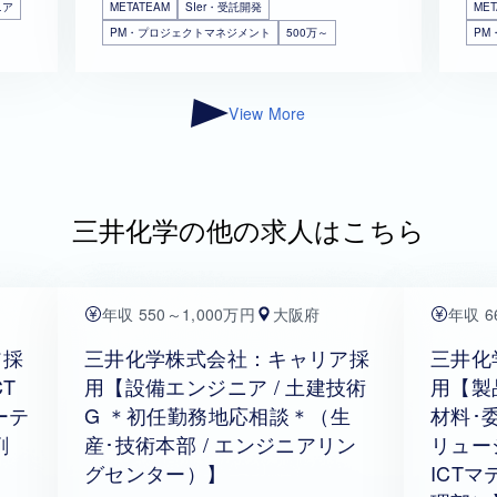
ニア
METATEAM
SIer・受託開発
MET
PM・プロジェクトマネジメント
500万～
PM
View More
三井化学の他の求人はこちら
年収 550～1,000万円
大阪府
年収 6
ア採
三井化学株式会社：キャリア採
三井化
T
用【設備エンジニア / 土建技術
用【製
ーテ
G ＊初任勤務地応相談＊（生
材料･
剤
産･技術本部 / エンジニアリン
リュー
グセンター）】
ICT