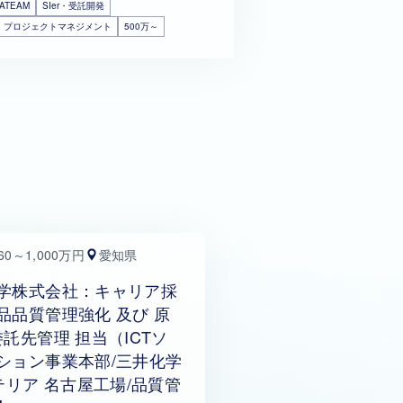
ATEAM
SIer・受託開発
・プロジェクトマネジメント
500万～
60～1,000万円
愛知県
学株式会社：キャリア採
品品質管理強化 及び 原
委託先管理 担当（ICTソ
ション事業本部/三井化学
マテリア 名古屋工場/品質管