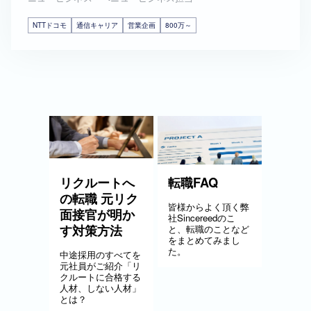
NTTドコモ
通信キャリア
営業企画
800万～
リクルートへ
転職FAQ
の転職 元リク
皆様からよく頂く弊
面接官が明か
社Sincereedのこ
す対策方法
と、転職のことなど
をまとめてみまし
た。
中途採用のすべてを
元社員がご紹介「リ
クルートに合格する
人材、しない人材」
とは？