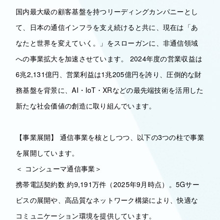
国内最大級の顧客基盤を持つリーディングカンパニーとし
て、日本の通信インフラを支え続けると共に、現在は「あ
なたと世界を変えていく。」をスローガンに、非通信領域
への事業拡大を加速させています。 2024年度の営業収益は
6兆2,131億円、営業利益は1兆205億円を誇り、圧倒的な財
務基盤を背景に、AI・IoT・XRなどの最先端技術を活用した
新たな社会価値の創造に取り組んでいます。
【事業展開】 通信事業を核としつつ、以下の3つの柱で事業
を展開しています。
＜ コンシューマ通信事業＞
携帯電話契約数 約9,191万件（2025年9月時点）。5Gサー
ビスの展開や、高品質なネットワーク構築により、快適な
コミュニケーション環境を提供しています。