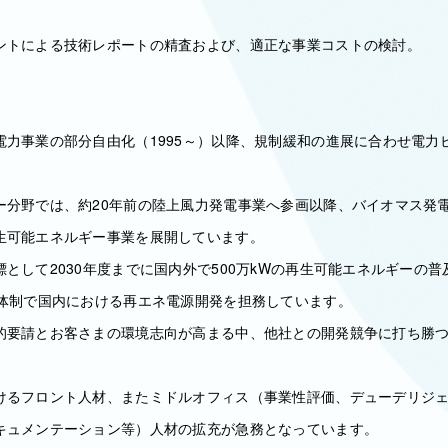
トによる技術レポートの精査および、適正な事業コストの検討。
電力事業の部分自由化（1995～）以降、規制緩和の進展に合わせ電力
ー分野では、約20年前の陸上風力発電事業へ参画以降、バイオマス発
生可能エネルギー事業を展開しています。
として2030年度までに国内外で500万kWの再生可能エネルギーの
の体制で国内における再エネ電源開発を担務しています。
的要請とお客さまの環境志向が高まる中、他社との開発競争に打ち勝
けるフロント人材、またミドルオフィス（事業性評価、デューデリジ
キュメンテーション等）人材の拡充が急務となっています。