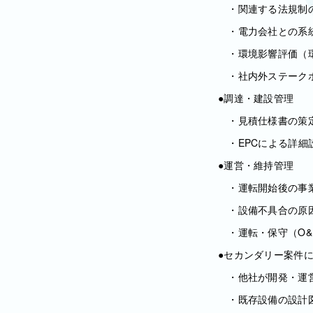
・関連する法規制の
・電力会社との系
・環境影響評価（環
・社内外ステークホ
●調達・建設管理
・見積仕様書の策定
・EPCによる詳細
●運営・維持管理
・運転開始後の事業
・設備不具合の原因
・運転・保守（O&
●セカンダリー案件
・他社が開発・運営
・既存設備の設計図