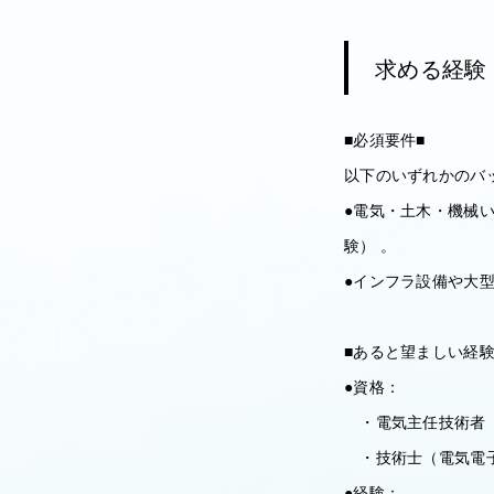
求める経験
■必須要件■
以下のいずれかのバ
●電気・土木・機械
験） 。
●インフラ設備や大
■あると望ましい経
●資格：
・電気主任技術者（第
・技術士（電気電子
●経験：