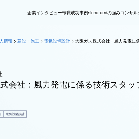
企業インタビュー
転職成功事例
sincereedの強み
コンサル
人情報
>
建設・施工
>
電気設備設計
>
大阪ガス株式会社：風力発電に
社
株式会社：風力発電に係る技術スタッ
道
電気設備設計