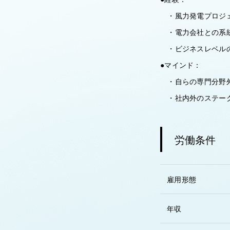
・風力発電プロジェ
・電力会社との系統
・ビジネスレベルの
●マインド：
・自らの専門分野外
・社内外のステーク
労働条件
雇用形態
年収