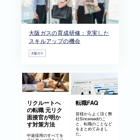
大阪ガスの育成研修：充実した
スキルアップの機会
大阪ガス
リクルートへ
転職FAQ
の転職 元リク
皆様からよく頂く弊
面接官が明か
社Sincereedのこ
す対策方法
と、転職のことなど
をまとめてみまし
た。
中途採用のすべてを