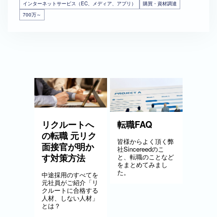
インターネットサービス（EC、メディア、アプリ）
購買・資材調達
700万～
リクルートへ
転職FAQ
の転職 元リク
皆様からよく頂く弊
面接官が明か
社Sincereedのこ
す対策方法
と、転職のことなど
をまとめてみまし
た。
中途採用のすべてを
元社員がご紹介「リ
クルートに合格する
人材、しない人材」
とは？