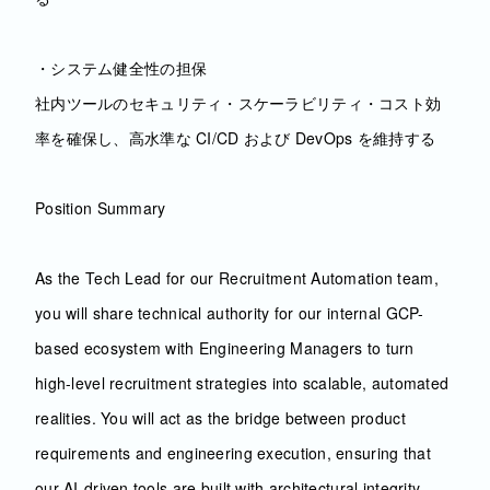
・システム健全性の担保
社内ツールのセキュリティ・スケーラビリティ・コスト効
率を確保し、高水準な CI/CD および DevOps を維持する
Position Summary
As the Tech Lead for our Recruitment Automation team,
you will share technical authority for our internal GCP-
based ecosystem with Engineering Managers to turn
high-level recruitment strategies into scalable, automated
realities. You will act as the bridge between product
requirements and engineering execution, ensuring that
our AI-driven tools are built with architectural integrity.