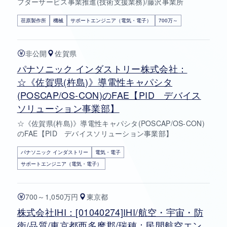
フターサービス事業推進(技術支援業務)/藤沢事業所
荏原製作所
機械
サポートエンジニア（電気・電子）
700万～
非公開
佐賀県
パナソニック インダストリー株式会社：
☆《佐賀県(杵島)》導電性キャパシタ
(POSCAP/OS-CON)のFAE【PID デバイス
ソリューション事業部】
☆《佐賀県(杵島)》導電性キャパシタ(POSCAP/OS-CON)
のFAE【PID デバイスソリューション事業部】
パナソニック インダストリー
電気・電子
サポートエンジニア（電気・電子）
700～1,050万円
東京都
株式会社IHI：[01040274]IHI/航空・宇宙・防
衛/品質/東京都西多摩郡/瑞穂：民間航空エン