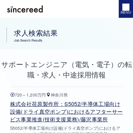
MENU
求人検索結果
Job Search Results
サポートエンジニア（電気・電子）の転
職・求人・中途採用情報
720～1,200万円
神奈川県
株式会社荏原製作所：S5052/半導体工場向け
設備(ドライ真空ポンプ)におけるアフターサー
ビス事業推進(技術支援業務)/藤沢事業所
S5052/半導体工場向け設備(ドライ真空ポンプ)におけるア