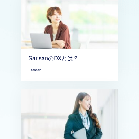
SansanのDXとは？
sansan