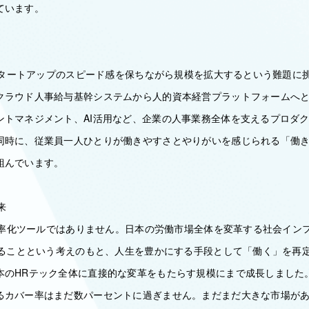
ています。
、スタートアップのスピード感を保ちながら規模を拡大するという難題に
クラウド人事給与基幹システムから人的資本経営プラットフォームへ
ントマネジメント、AI活用など、企業の人事業務全体を支えるプロダ
同時に、従業員一人ひとりが働きやすさとやりがいを感じられる「働
組んでいます。
来
る効率化ツールではありません。日本の労働市場全体を変革する社会イン
生きることという考えのもと、人生を豊かにする手段として「働く」を再
本のHRテック全体に直接的な変革をもたらす規模にまで成長しました
るカバー率はまだ数パーセントに過ぎません。まだまだ大きな市場が