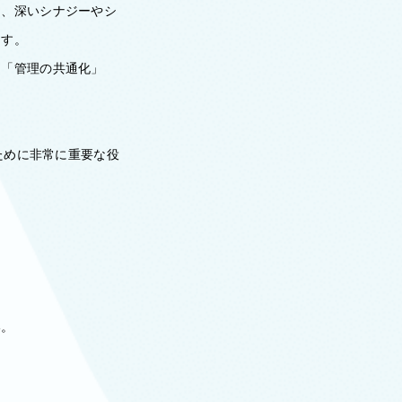
て、深いシナジーやシ
ます。
」「管理の共通化」
ために非常に重要な役
い。