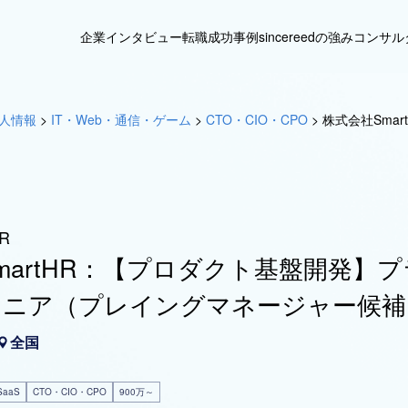
企業インタビュー
転職成功事例
sincereedの強み
コンサル
人情報
>
IT・Web・通信・ゲーム
>
CTO・CIO・CPO
>
株式会社Sma
R
martHR：【プロダクト基盤開発】
ジニア（プレイングマネージャー候補
全国
aaS
CTO・CIO・CPO
900万～