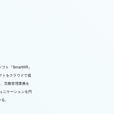
フト『SmartHR』
ソフトをクラウドで提
ど、労務管理業務を
ミュニケーションを円
いる。