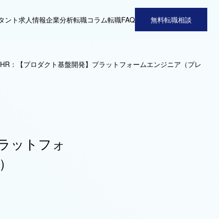
タント
求人情報
企業分析
転職コラム
転職FAQ
無料転職相談
rtHR：【プロダクト基盤開発】プラットフォームエンジニア（プレ
プラットフォ
）