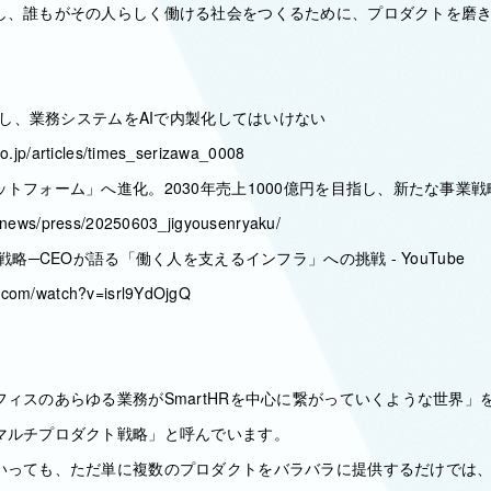
し、誰もがその人らしく働ける社会をつくるために、プロダクトを磨
ないし、業務システムをAIで内製化してはいけない
.co.jp/articles/times_serizawa_0008
トフォーム」へ進化。2030年売上1000億円を目指し、新たな事業
jp/news/press/20250603_jigyousenryaku/
戦略─CEOが語る「働く人を支えるインフラ」への挑戦 - YouTube
e.com/watch?v=isrl9YdOjgQ
ィスのあらゆる業務がSmartHRを中心に繋がっていくような世界」
マルチプロダクト戦略」と呼んでいます。
いっても、ただ単に複数のプロダクトをバラバラに提供するだけでは