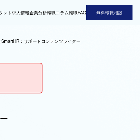
タント
求人情報
企業分析
転職コラム
転職FAQ
無料転職相談
SmartHR：サポートコンテンツライター
ター