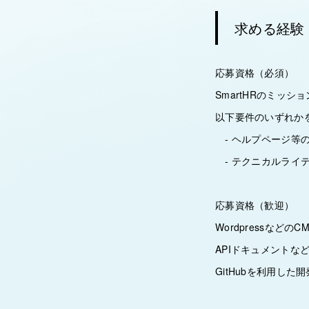
求める経験
応募資格（必須）
SmartHRのミッ
以下要件のいずれか
- ヘルプページ等
- テクニカルライ
応募資格（歓迎）
Wordpressなど
APIドキュメント
GitHubを利用し