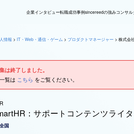
企業インタビュー
転職成功事例
sincereedの強み
コンサル
人情報
>
IT・Web・通信・ゲーム
>
プロダクトマネージャー
>
株式会社
集は終了しました。
人一覧は
こちら
をご覧ください。
R
martHR：サポートコンテンツライ
全国