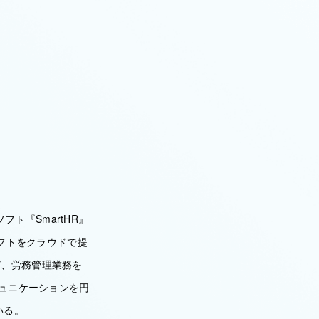
フト『SmartHR』
ソフトをクラウドで提
ど、労務管理業務を
ミュニケーションを円
いる。