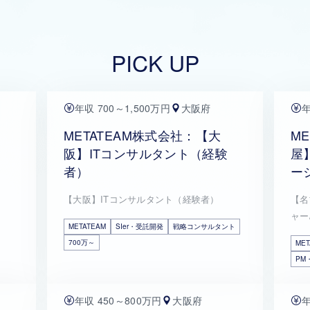
PICK UP
年収 700～1,500万円
大阪府
年
METATEAM株式会社：【大
M
阪】ITコンサルタント（経験
屋
者）
ー
【大阪】ITコンサルタント（経験者）
【名
ャー
METATEAM
SIer・受託開発
戦略コンサルタント
700万～
MET
PM
年収 450～800万円
大阪府
年