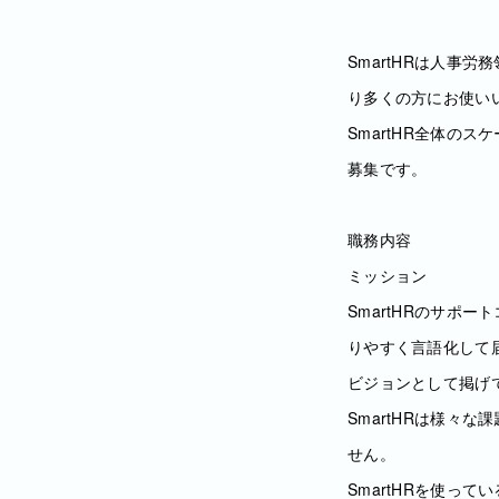
SmartHRは人事
り多くの方にお使い
SmartHR全体の
募集です。
職務内容
ミッション
SmartHRのサポ
りやすく言語化して届
ビジョンとして掲げ
SmartHRは様々
せん。
SmartHRを使っ