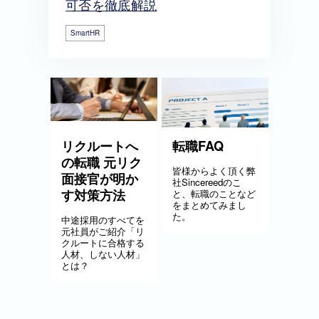
可否を徹底解説
SmartHR
リクルートへ
転職FAQ
の転職 元リク
皆様からよく頂く弊
面接官が明か
社Sincereedのこ
す対策方法
と、転職のことなど
をまとめてみまし
た。
中途採用のすべてを
元社員がご紹介「リ
クルートに合格する
人材、しない人材」
とは？