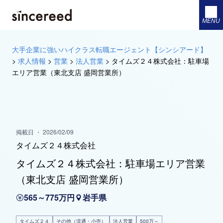
MENU
大手企業に強いハイクラス転職エージェント【シンシアード】
>
求人情報
>
営業
>
法人営業
>
タイムズ２４株式会社：駐車場
エリア営業（東北支店 盛岡営業所）
掲載日 ・ 2026/02/09
タイムズ２４株式会社
タイムズ２４株式会社：駐車場エリア営業
（東北支店 盛岡営業所）
565～775万円
岩手県
タイムズ２４
その他（流通・小売）
法人営業
500万～