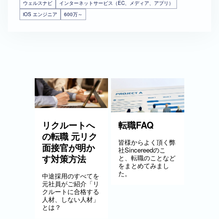
ウェルスナビ
インターネットサービス（EC、メディア、アプリ）
iOS エンジニア
600万～
リクルートへ
転職FAQ
の転職 元リク
皆様からよく頂く弊
面接官が明か
社Sincereedのこ
す対策方法
と、転職のことなど
をまとめてみまし
た。
中途採用のすべてを
元社員がご紹介「リ
クルートに合格する
人材、しない人材」
とは？