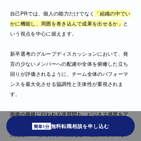
自己PRでは、個人の能力だけでなく
「組織の中でい
かに機能し、周囲を巻き込んで成果を出せるか」
と
いう視点を中心に据えます。
新卒選考のグループディスカッションにおいて、発
言の少ないメンバーへの配慮や全体を俯瞰した立ち
回りが評価されるように、チーム全体のパフォーマ
ンスを最大化させる協調性と主体性が重視されま
す。
面接の最後に行われる逆質問も、ビジネス感度をア
ピールする絶好の機会です。
無料転職相談を申し込む
簡単1分
例えば、DX領域や海外展開などの重点戦略に対し、