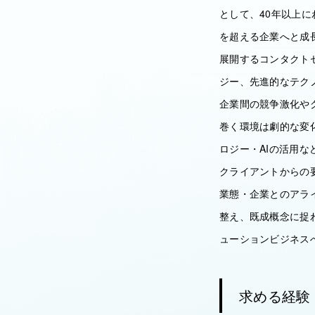
として、40年以上に
を超える企業へと成
展開するコンタクトセ
ジー、先進的なテク
企業間の競争激化や
巻く環境は劇的な変
ロジー・AIの活用
クライアントからの
業態・企業とのアラ
整え、既成概念に捉
ューションビジネス
求める経験