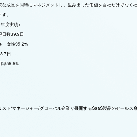
続な成長を同時にマネジメントし、生み出した価値を自社だけでなく
ます。
1年度実績）
日数39.9日
％ 女性95.2%
.7日
率55.5%
スト/マネージャー/グローバル企業が展開するSaaS製品のセールス