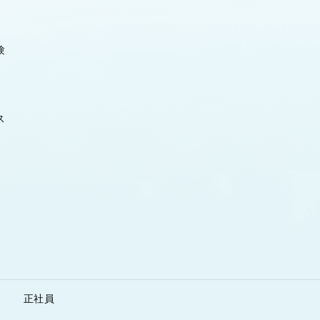
験
ス
正社員