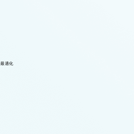
・最適化
案