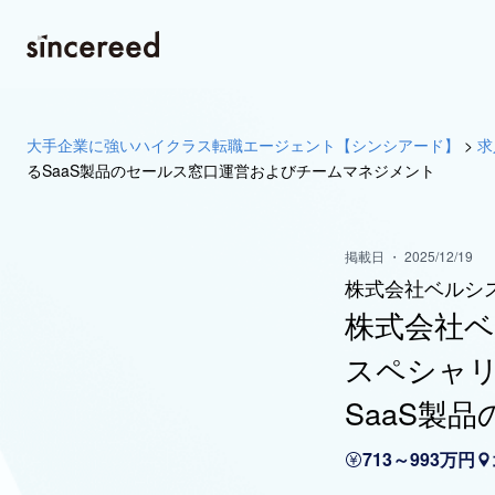
大手企業に強いハイクラス転職エージェント【シンシアード】
>
求
るSaaS製品のセールス窓口運営およびチームマネジメント
掲載日 ・ 2025/12/19
株式会社ベルシ
株式会社ベ
スペシャリ
SaaS製
713～993万円