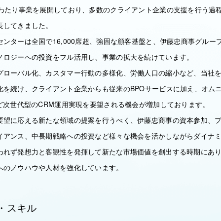
わたり事業を展開しており、多数のクライアント企業の支援を行う過程で
長してきました。
ンターは全国で16,000席超、強固な顧客基盤と、伊藤忠商事グループ
ノロジーへの投資をフル活用し、事業の拡大を続けています。
グローバル化、カスタマー行動の多様化、労働人口の縮小など、当社を
化を続け、クライアント企業からも従来のBPOサービスに加え、オムニ
など次世代型のCRM運用実現を要望される機会が増加しております。
要望に応える新たな領域の提案を行うべく、伊藤忠商事の資本参加、
イアンス、中長期戦略への投資など様々な機会を活かしながらダイナ
われず発想力と客観性を発揮して新たな市場価値を創出する時期にあり
へのノウハウや人材を強化しています。
・スキル