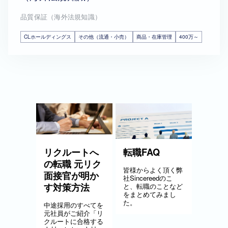
品質保証（海外法規知識）
CLホールディングス
その他（流通・小売）
商品・在庫管理
400万～
リクルートへ
転職FAQ
の転職 元リク
皆様からよく頂く弊
面接官が明か
社Sincereedのこ
す対策方法
と、転職のことなど
をまとめてみまし
た。
中途採用のすべてを
元社員がご紹介「リ
クルートに合格する