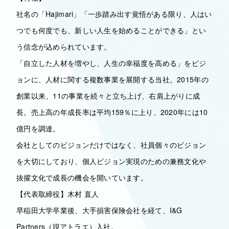
社名の「Hajimari」「一歩踏み出す覚悟がある限り、人はい
つでも何度でも、新しい人生を始めることができる」とい
う信念が込められています。
「自立した人材を増やし、人生の幸福度を高める」をビジ
ョンに、人材に関する複数事業を展開する当社。2015年の
創業以来、11の事業を続々と立ち上げ、右肩上がりに成
長。売上高の年成長率は平均159％に上り、2020年には10
億円を調達。
会社としてのビジョンだけではなく、社員個々のビジョン
を大切にしており、個人ビジョン実現のための兼務文化や
抜擢文化で成長の機会を開いています。
【代表取締役】木村 直人
早稲田大学卒業後、大手損害保険会社を経て、I&G
Partners（現アトラエ）入社。