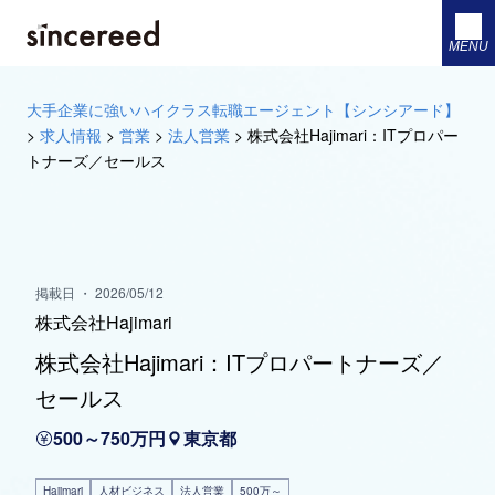
MENU
大手企業に強いハイクラス転職エージェント【シンシアード】
>
求人情報
>
営業
>
法人営業
>
株式会社Hajimari：ITプロパー
トナーズ／セールス
掲載日 ・ 2026/05/12
株式会社Hajimari
株式会社Hajimari：ITプロパートナーズ／
セールス
500～750万円
東京都
Hajimari
人材ビジネス
法人営業
500万～