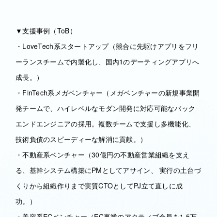
▼支援事例（ToB）
・LoveTech系スタートアップ（競合に先駆けアプリをフリ
ーランスチームで内製化し、国内1のデーティングアプリへ
成長。）
・FinTech系メガベンチャー（メガベンチャーの新規事業開
発チームで、ハイレベルなモダン開発に対応可能なバック
エンドエンジニアの採用。複数チームで支援し多機能化、
技術負債のスピーディーな解消に貢献。）
・不動産系ベンチャー（30億円の不動産営業組織を支え
る、基幹システム構築にPMとしてアサイン、 実行の土台づ
くりから組織作りまで実質CTOとしてPJ立て直しに成
功。）
・美容系ECベンチャー（EC事業のアクティブ会員を1.5万