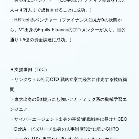
人→４万人まで成長させることに成功。）
・HRTech系ベンチャー（ファイナンス知見が0の状態か
ら、VC出身のEquity Financeのプロメンターが入り、目的
通り1.5億の資金調達に成功。）
▼支援事例（ToC）
・リンクウェル社元CTO 戦略立案で経営に伴走する技術顧
問
・東大出身のBiz観点にも強いアカデミック系の機械学習エ
ンジニア
・サイバーエージェント出身の事業/組織戦略に長けたCEO
・DeNA、ビズリーチ出身の人事制度設計に強いCHRO
・ユニクロUSを黒字化に導いたグローバルマーケター