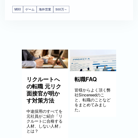
MIXI
ゲーム
海外営業
500万～
リクルートへ
転職FAQ
の転職 元リク
皆様からよく頂く弊
面接官が明か
社Sincereedのこ
す対策方法
と、転職のことなど
をまとめてみまし
た。
中途採用のすべてを
元社員がご紹介「リ
クルートに合格する
人材、しない人材」
とは？