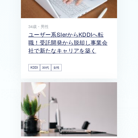
34歳・男性
ユーザー系SIerからKDDIへ転
職！受託開発から脱却し事業会
社で新たなキャリアを築く
KDDI
30代
女性