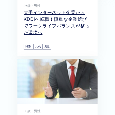
36歳・男性
大手インターネット企業から
KDDIへ転職！慎重な企業選び
でワークライフバランスが整っ
た環境へ
KDDI
30代
男性
30歳・男性