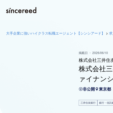
大手企業に強いハイクラス転職エージェント【シンシアード】
>
求
掲載日 ・ 2026/06/10
株式会社三井住
株式会社
ァイナン
非公開
東京都
三井住友銀行
銀行・信託