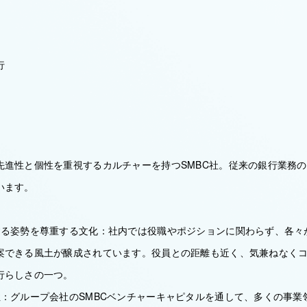
行
先進性と個性を重視するカルチャーを持つSMBC社。従来の銀行業務
います。
する姿勢を尊重する文化：社内では役職やポジションに関わらず、各々
案できる風土が醸成されています。役員との距離も近く、気兼ねなく
行らしさの一つ。
性：グループ会社のSMBCベンチャーキャピタルを通して、多くの事業