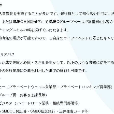
降
で人事異動を実施することが多いです。銀行員として都心店や住宅店、
、またはSMBC日興証券等にてSMBCグループベースで富裕層のお客
ティングスキルの幅を拡げていただきます。
勤有無の選択が可能ですので、ご自身のライフイベントに応じたキャ
ャリアパス
った成功体験と経験・スキルを生かして、以下のような業務に従事す
外の銀行業務に公募を利用した形での挑戦も可能です。
＞
カー（プライベートウェルス営業部・プライベートバンキング営業部
グループ長・お客さま課長等）
ビジネス（アパートローン業務・相続専門部署等）
SMBC日興証券・SMBC信託銀行・三井住友カード等）